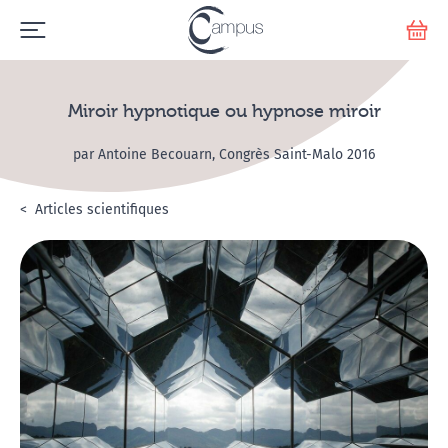
Emerge
Votr
Miroir hypnotique ou hypnose miroir
par Antoine Becouarn, Congrès Saint-Malo 2016
Accueil
L'hypnose
Articles scientifiques
Miroir hypnotique ou hypnose miroir